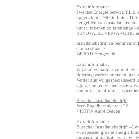
Extra informatie:
Twentse Energie Service T.E.S. 
opgericht in 1997 te Enter. TES
het gebied van Installatietechni
kunt u rekenen op jarenlange k
RENOVATIE, VERVANGING en N
Installatiebedrijven Semmekrot
Goorsestraat 16
7496AD Hengevelde
Extra informatie:
Wij zijn uw partner voor al uw el
rioleringswerkzaamheden, gas, w
Verder zijn wij gespecialiseerd 
agrarische- en veeteeltsector. W
dan ook een 24-uurs servicediens
Busscher Installatiebedrijf
Secr. Engelbertinkstraat 22
7495TW Ambt Delden
Extra informatie:
Busscher Installatiebedrijf: --
--Toepassen groene energie binn
ontwerp tot realisatie van uw ele