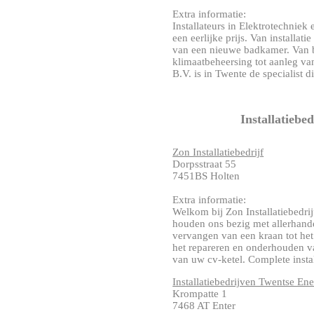
Extra informatie:
Installateurs in Elektrotechnie
een eerlijke prijs. Van installa
van een nieuwe badkamer. Van b
klimaatbeheersing tot aanleg van
B.V. is in Twente de specialist di
Installatiebe
Zon Installatiebedrijf
Dorpsstraat 55
7451BS Holten
Extra informatie:
Welkom bij Zon Installatiebedrijf
houden ons bezig met allerhan
vervangen van een kraan tot he
het repareren en onderhouden va
van uw cv-ketel. Complete installa
Installatiebedrijven Twentse En
Krompatte 1
7468 AT Enter