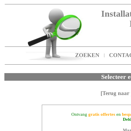
Installa
ZOEKEN
CONTA
|
Selecteer e
[Terug naar 
Ontvang
gratis offertes
en
besp
Del
Maa